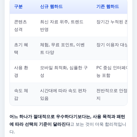
구분
신규 웹하드
기존 웹하드
콘텐츠
최신 자료 위주, 트렌드
장기간 누적된 콘텐츠
성격
반영
초기 혜
체험, 무료 포인트, 이벤
장기 이용자 대상 혜
택
트 다양
사용 환
모바일 최적화, 심플한 구
PC 중심 인터페이스,
경
성
능 포함
속도 체
시간대에 따라 속도 편차
전반적으로 안정적인 
감
있음
지
어느 하나가 절대적으로 우수하다기보다는, 사용 목적과 패턴
에 따라 선택의 기준이 달라진다
고 보는 것이 더욱 합리적입니
다.