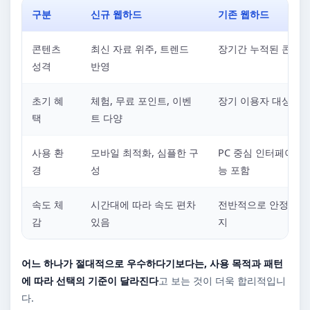
구분
신규 웹하드
기존 웹하드
콘텐츠
최신 자료 위주, 트렌드
장기간 누적된 콘텐츠
성격
반영
초기 혜
체험, 무료 포인트, 이벤
장기 이용자 대상 혜
택
트 다양
사용 환
모바일 최적화, 심플한 구
PC 중심 인터페이스,
경
성
능 포함
속도 체
시간대에 따라 속도 편차
전반적으로 안정적인 
감
있음
지
어느 하나가 절대적으로 우수하다기보다는, 사용 목적과 패턴
에 따라 선택의 기준이 달라진다
고 보는 것이 더욱 합리적입니
다.